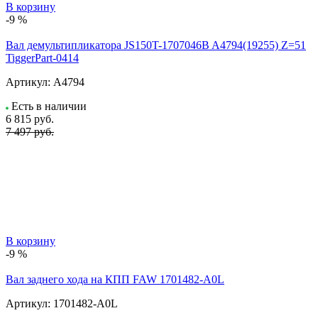
В корзину
-9 %
Вал демультипликатора JS150T-1707046B A4794(19255) Z=51
TiggerPart-0414
Артикул:
A4794
Есть в наличии
6 815
руб.
7 497 руб.
В корзину
-9 %
Вал заднего хода на КПП FAW 1701482-A0L
Артикул:
1701482-A0L