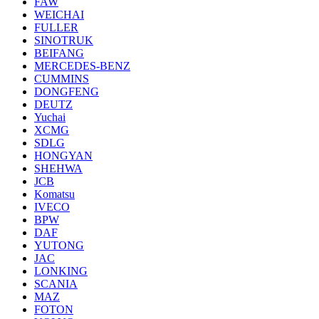
FAW
WEICHAI
FULLER
SINOTRUK
BEIFANG
MERCEDES-BENZ
CUMMINS
DONGFENG
DEUTZ
Yuchai
XCMG
SDLG
HONGYAN
SHEHWA
JCB
Komatsu
IVECO
BPW
DAF
YUTONG
JAC
LONKING
SCANIA
MAZ
FOTON