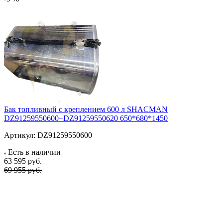
Бак топливный с креплением 600 л SHACMAN
DZ91259550600+DZ91259550620 650*680*1450
Артикул:
DZ91259550600
Есть в наличии
63 595
руб.
69 955 руб.