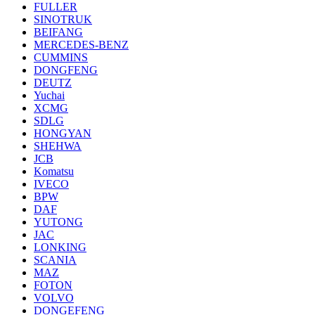
FULLER
SINOTRUK
BEIFANG
MERCEDES-BENZ
CUMMINS
DONGFENG
DEUTZ
Yuchai
XCMG
SDLG
HONGYAN
SHEHWA
JCB
Komatsu
IVECO
BPW
DAF
YUTONG
JAC
LONKING
SCANIA
MAZ
FOTON
VOLVO
DONGEFENG