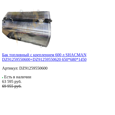
Бак топливный с креплением 600 л SHACMAN
DZ91259550600+DZ91259550620 650*680*1450
Артикул:
DZ91259550600
Есть в наличии
63 595
руб.
69 955 руб.