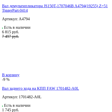
Вал демультипликатора JS150T-1707046B A4794(19255) Z=51
TiggerPart-0414
Артикул:
A4794
Есть в наличии
6 815
руб.
7 497 руб.
В корзину
-9 %
Вал заднего хода на КПП FAW 1701482-A0L
Артикул:
1701482-A0L
Есть в наличии
1 745
руб.