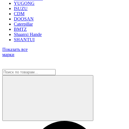
YUGONG
ISUZU
CDM
DOOSAN
Caterpillar
BMTZ
Shaanxi Hande
SHANTUI
Показать все
марки