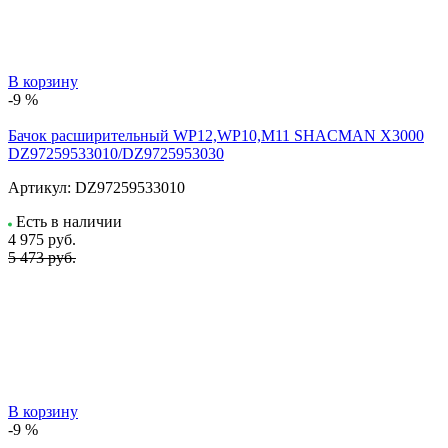
В корзину
-9 %
Бачок расширительный WP12,WP10,M11 SHACMAN X3000
DZ97259533010/DZ9725953030
Артикул:
DZ97259533010
Есть в наличии
4 975
руб.
5 473 руб.
В корзину
-9 %