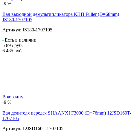
-9 %
Вал выходной демультипликатора КПП Fuller (D=68mm)
JS180-1707105
Артикул:
JS180-1707105
Есть в наличии
5 895
руб.
6 485 руб.
В корзину
-9 %
Вал делителя передач SHAANXI F3000 (D=76mm) 12JSD160T-
1707105
Артикул:
12JSD160T-1707105