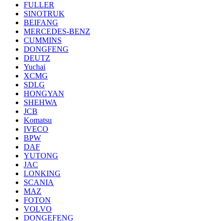
FULLER
SINOTRUK
BEIFANG
MERCEDES-BENZ
CUMMINS
DONGFENG
DEUTZ
Yuchai
XCMG
SDLG
HONGYAN
SHEHWA
JCB
Komatsu
IVECO
BPW
DAF
YUTONG
JAC
LONKING
SCANIA
MAZ
FOTON
VOLVO
DONGEFENG