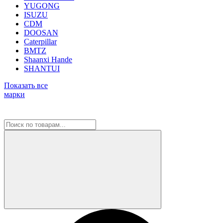
YUGONG
ISUZU
CDM
DOOSAN
Caterpillar
BMTZ
Shaanxi Hande
SHANTUI
Показать все
марки