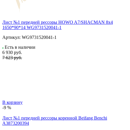
Лист №1 передней рессоры HOWO A7/SHACMAN 8х4
1650*90*14 WG9731520041-1
Артикул:
WG9731520041-1
Есть в наличии
6 930
руб.
7 623 руб.
В корзину
-9 %
Лист №1 передней рессоры коренной Beifang Benchi
A3873200394