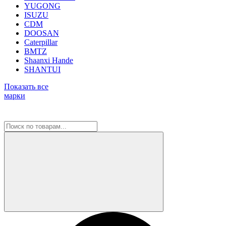
YUGONG
ISUZU
CDM
DOOSAN
Caterpillar
BMTZ
Shaanxi Hande
SHANTUI
Показать все
марки