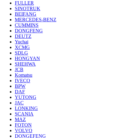
FULLER
SINOTRUK
BEIFANG
MERCEDES-BENZ
CUMMINS
DONGFENG
DEUTZ
Yuchai
XCMG
SDLG
HONGYAN
SHEHWA
JCB
Komatsu
IVECO
BPW
DAF
YUTONG
JAC
LONKING
SCANIA
MAZ
FOTON
VOLVO
DONGEFENG