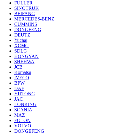
FULLER
SINOTRUK
BEIFANG
MERCEDES-BENZ
CUMMINS
DONGFENG
DEUTZ
Yuchai
XCMG
SDLG
HONGYAN
SHEHWA
JCB
Komatsu
IVECO
BPW
DAF
YUTONG
JAC
LONKING
SCANIA
MAZ
FOTON
VOLVO
DONGEFENG