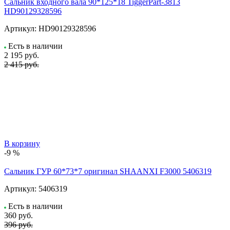
Сальник входного вала 90*125*18 TiggerPart-3813
HD90129328596
Артикул:
HD90129328596
Есть в наличии
2 195
руб.
2 415 руб.
В корзину
-9 %
Сальник ГУР 60*73*7 оригинал SHAANXI F3000 5406319
Артикул:
5406319
Есть в наличии
360
руб.
396 руб.