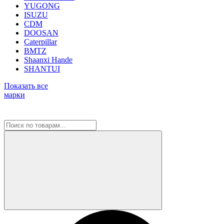
YUGONG
ISUZU
CDM
DOOSAN
Caterpillar
BMTZ
Shaanxi Hande
SHANTUI
Показать все
марки