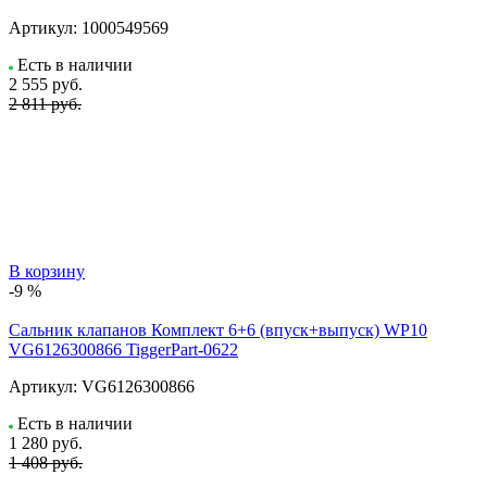
Артикул:
1000549569
Есть в наличии
2 555
руб.
2 811 руб.
В корзину
-9 %
Сальник клапанов Комплект 6+6 (впуск+выпуск) WP10
VG6126300866 TiggerPart-0622
Артикул:
VG6126300866
Есть в наличии
1 280
руб.
1 408 руб.