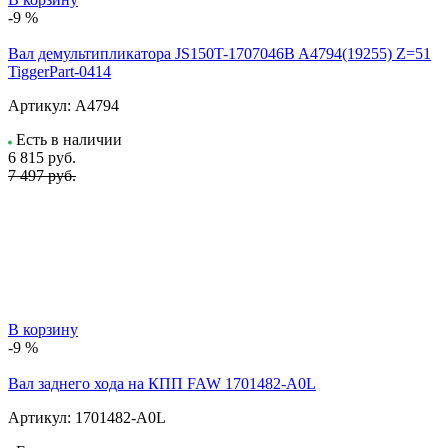
-9 %
Вал демультипликатора JS150T-1707046B A4794(19255) Z=51
TiggerPart-0414
Артикул:
A4794
Есть в наличии
6 815
руб.
7 497 руб.
В корзину
-9 %
Вал заднего хода на КПП FAW 1701482-A0L
Артикул:
1701482-A0L