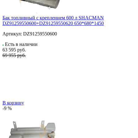
Бак топливный с креплением 600 л SHACMAN
DZ91259550600+DZ91259550620 650*680*1450
Артикул:
DZ91259550600
Есть в наличии
63 595
руб.
69 955 руб.
В корзину
-9 %