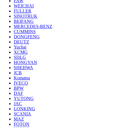
FAW
WEICHAI
FULLER
SINOTRUK
BEIFANG
MERCEDES-BENZ
CUMMINS
DONGFENG
DEUTZ
Yuchai
XCMG
SDLG
HONGYAN
SHEHWA
JCB
Komatsu
IVECO
BPW
DAF
YUTONG
JAC
LONKING
SCANIA
MAZ
FOTON