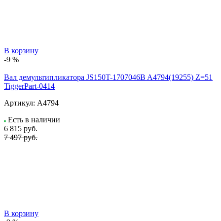
В корзину
-9 %
Вал демультипликатора JS150T-1707046B A4794(19255) Z=51
TiggerPart-0414
Артикул:
A4794
Есть в наличии
6 815
руб.
7 497 руб.
В корзину