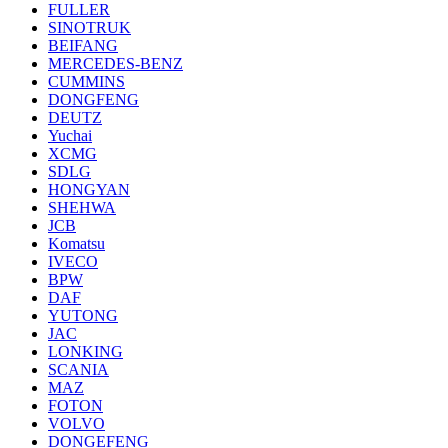
FULLER
SINOTRUK
BEIFANG
MERCEDES-BENZ
CUMMINS
DONGFENG
DEUTZ
Yuchai
XCMG
SDLG
HONGYAN
SHEHWA
JCB
Komatsu
IVECO
BPW
DAF
YUTONG
JAC
LONKING
SCANIA
MAZ
FOTON
VOLVO
DONGEFENG