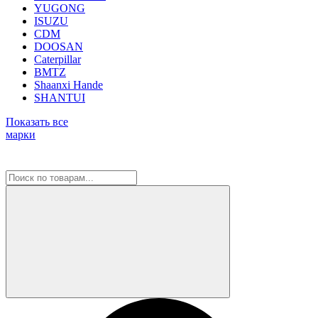
YUGONG
ISUZU
CDM
DOOSAN
Caterpillar
BMTZ
Shaanxi Hande
SHANTUI
Показать все
марки