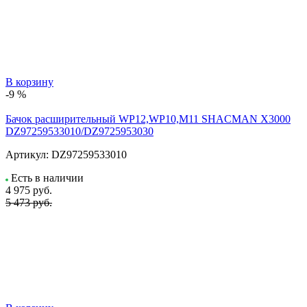
В корзину
-9 %
Бачок расширительный WP12,WP10,M11 SHACMAN X3000
DZ97259533010/DZ9725953030
Артикул:
DZ97259533010
Есть в наличии
4 975
руб.
5 473 руб.