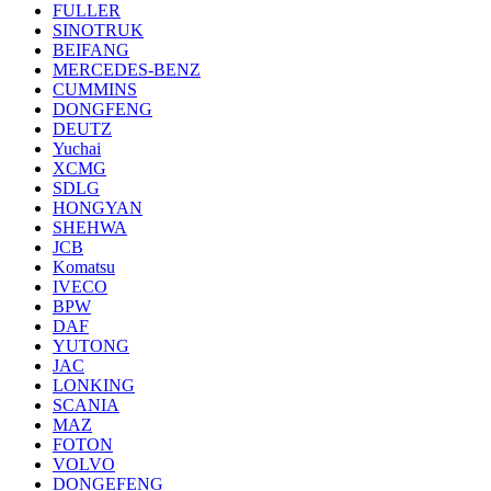
FULLER
SINOTRUK
BEIFANG
MERCEDES-BENZ
CUMMINS
DONGFENG
DEUTZ
Yuchai
XCMG
SDLG
HONGYAN
SHEHWA
JCB
Komatsu
IVECO
BPW
DAF
YUTONG
JAC
LONKING
SCANIA
MAZ
FOTON
VOLVO
DONGEFENG