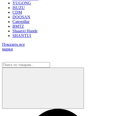
YUGONG
ISUZU
CDM
DOOSAN
Caterpillar
BMTZ
Shaanxi Hande
SHANTUI
Показать все
марки