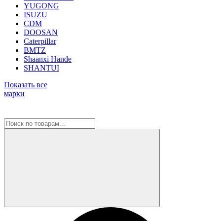
YUGONG
ISUZU
CDM
DOOSAN
Caterpillar
BMTZ
Shaanxi Hande
SHANTUI
Показать все
марки