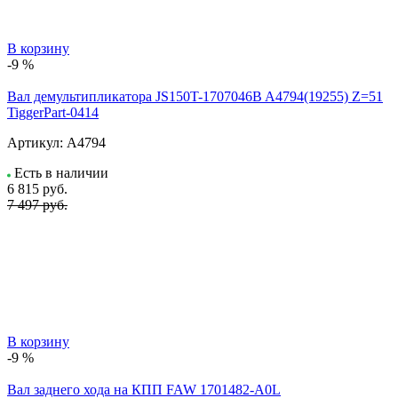
В корзину
-9 %
Вал демультипликатора JS150T-1707046B A4794(19255) Z=51
TiggerPart-0414
Артикул:
A4794
Есть в наличии
6 815
руб.
7 497 руб.
В корзину
-9 %
Вал заднего хода на КПП FAW 1701482-A0L