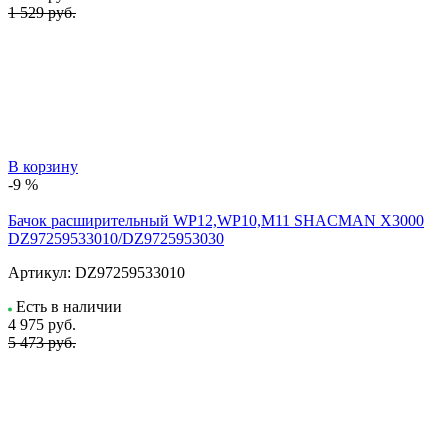
1 529 руб.
В корзину
-9 %
Бачок расширительный WP12,WP10,M11 SHACMAN X3000
DZ97259533010/DZ9725953030
Артикул:
DZ97259533010
Есть в наличии
4 975
руб.
5 473 руб.