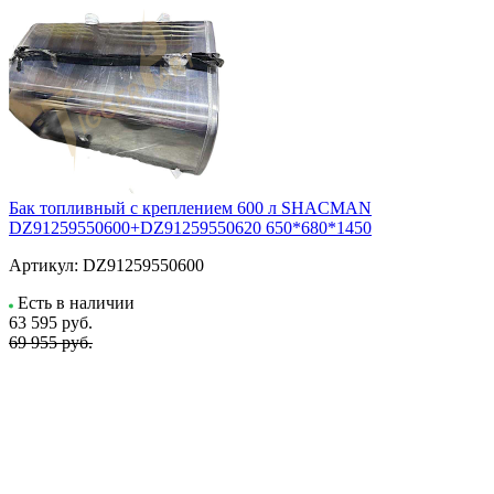
Бак топливный с креплением 600 л SHACMAN
DZ91259550600+DZ91259550620 650*680*1450
Артикул:
DZ91259550600
Есть в наличии
63 595
руб.
69 955 руб.