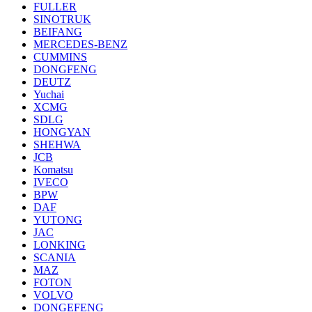
FULLER
SINOTRUK
BEIFANG
MERCEDES-BENZ
CUMMINS
DONGFENG
DEUTZ
Yuchai
XCMG
SDLG
HONGYAN
SHEHWA
JCB
Komatsu
IVECO
BPW
DAF
YUTONG
JAC
LONKING
SCANIA
MAZ
FOTON
VOLVO
DONGEFENG