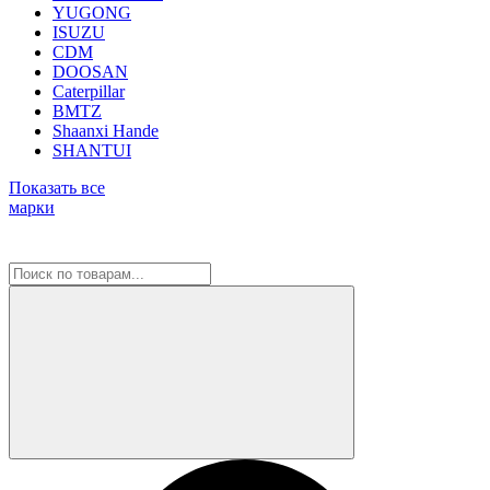
YUGONG
ISUZU
CDM
DOOSAN
Caterpillar
BMTZ
Shaanxi Hande
SHANTUI
Показать все
марки