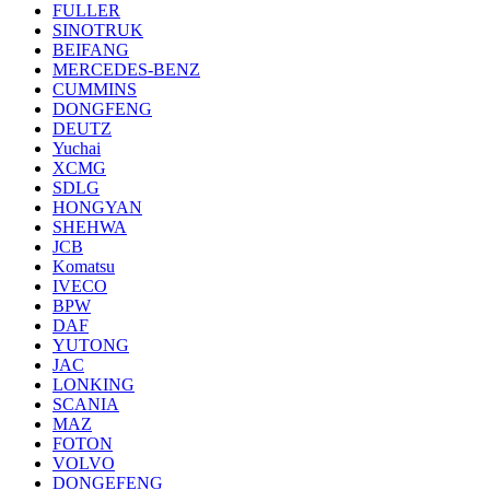
FULLER
SINOTRUK
BEIFANG
MERCEDES-BENZ
CUMMINS
DONGFENG
DEUTZ
Yuchai
XCMG
SDLG
HONGYAN
SHEHWA
JCB
Komatsu
IVECO
BPW
DAF
YUTONG
JAC
LONKING
SCANIA
MAZ
FOTON
VOLVO
DONGEFENG