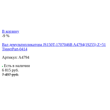
В корзину
-9 %
Вал демультипликатора JS150T-1707046B A4794(19255) Z=51
TiggerPart-0414
Артикул:
A4794
Есть в наличии
6 815
руб.
7 497 руб.