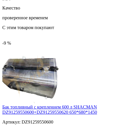
Качество
проверенное временем
С этим товаром покупают
-9 %
Бак топливный с креплением 600 л SHACMAN
DZ91259550600+DZ91259550620 650*680*1450
Артикул:
DZ91259550600