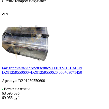
С этим товаром покупают
-9 %
Бак топливный с креплением 600 л SHACMAN
DZ91259550600+DZ91259550620 650*680*1450
Артикул:
DZ91259550600
Есть в наличии
63 595
руб.
69 955 руб.