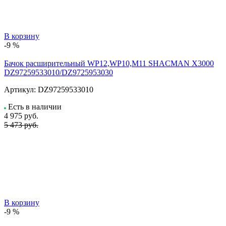
В корзину
-9 %
Бачок расширительный WP12,WP10,M11 SHACMAN X3000
DZ97259533010/DZ9725953030
Артикул:
DZ97259533010
Есть в наличии
4 975
руб.
5 473 руб.
В корзину
-9 %