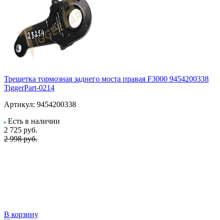
Трещетка тормозная заднего моста правая F3000 9454200338
TiggerPart-0214
Артикул:
9454200338
Есть в наличии
2 725
руб.
2 998 руб.
В корзину