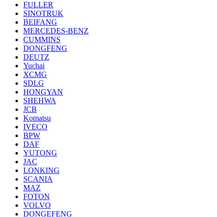
FULLER
SINOTRUK
BEIFANG
MERCEDES-BENZ
CUMMINS
DONGFENG
DEUTZ
Yuchai
XCMG
SDLG
HONGYAN
SHEHWA
JCB
Komatsu
IVECO
BPW
DAF
YUTONG
JAC
LONKING
SCANIA
MAZ
FOTON
VOLVO
DONGEFENG