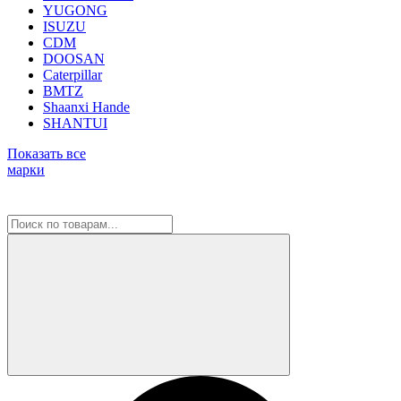
YUGONG
ISUZU
CDM
DOOSAN
Caterpillar
BMTZ
Shaanxi Hande
SHANTUI
Показать все
марки