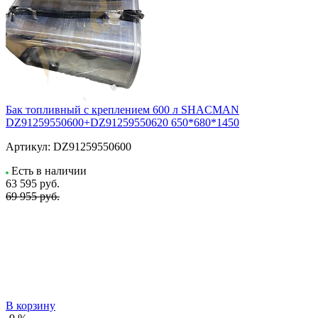
Бак топливный с креплением 600 л SHACMAN
DZ91259550600+DZ91259550620 650*680*1450
Артикул:
DZ91259550600
Есть в наличии
63 595
руб.
69 955 руб.
В корзину