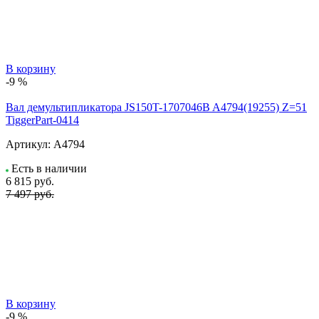
В корзину
-9 %
Вал демультипликатора JS150T-1707046B A4794(19255) Z=51
TiggerPart-0414
Артикул:
A4794
Есть в наличии
6 815
руб.
7 497 руб.
В корзину
-9 %