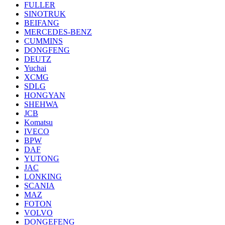
FULLER
SINOTRUK
BEIFANG
MERCEDES-BENZ
CUMMINS
DONGFENG
DEUTZ
Yuchai
XCMG
SDLG
HONGYAN
SHEHWA
JCB
Komatsu
IVECO
BPW
DAF
YUTONG
JAC
LONKING
SCANIA
MAZ
FOTON
VOLVO
DONGEFENG