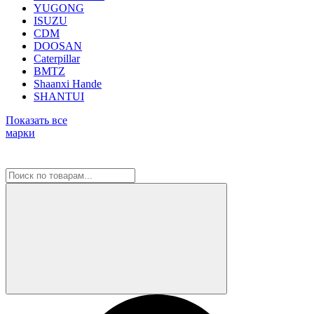
YUGONG
ISUZU
CDM
DOOSAN
Caterpillar
BMTZ
Shaanxi Hande
SHANTUI
Показать все
марки