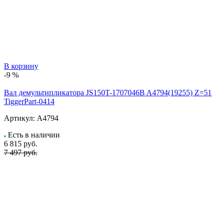
В корзину
-9 %
Вал демультипликатора JS150T-1707046B A4794(19255) Z=51
TiggerPart-0414
Артикул:
A4794
Есть в наличии
6 815
руб.
7 497 руб.