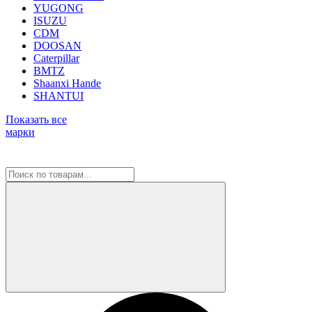
YUGONG
ISUZU
CDM
DOOSAN
Caterpillar
BMTZ
Shaanxi Hande
SHANTUI
Показать все
марки