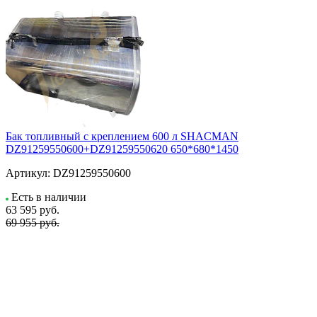
Бак топливный с креплением 600 л SHACMAN
DZ91259550600+DZ91259550620 650*680*1450
Артикул:
DZ91259550600
Есть в наличии
63 595
руб.
69 955 руб.