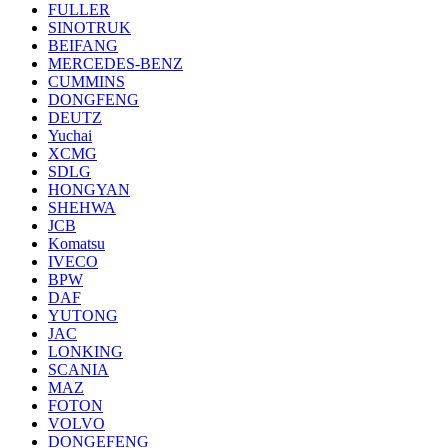
FULLER
SINOTRUK
BEIFANG
MERCEDES-BENZ
CUMMINS
DONGFENG
DEUTZ
Yuchai
XCMG
SDLG
HONGYAN
SHEHWA
JCB
Komatsu
IVECO
BPW
DAF
YUTONG
JAC
LONKING
SCANIA
MAZ
FOTON
VOLVO
DONGEFENG