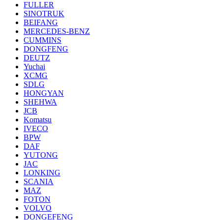
FULLER
SINOTRUK
BEIFANG
MERCEDES-BENZ
CUMMINS
DONGFENG
DEUTZ
Yuchai
XCMG
SDLG
HONGYAN
SHEHWA
JCB
Komatsu
IVECO
BPW
DAF
YUTONG
JAC
LONKING
SCANIA
MAZ
FOTON
VOLVO
DONGEFENG