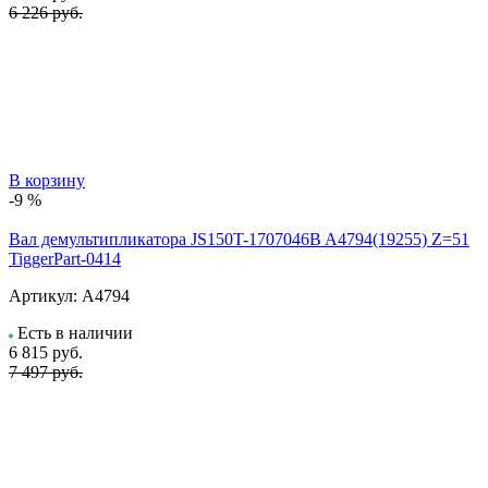
6 226 руб.
В корзину
-9 %
Вал демультипликатора JS150T-1707046B A4794(19255) Z=51
TiggerPart-0414
Артикул:
A4794
Есть в наличии
6 815
руб.
7 497 руб.