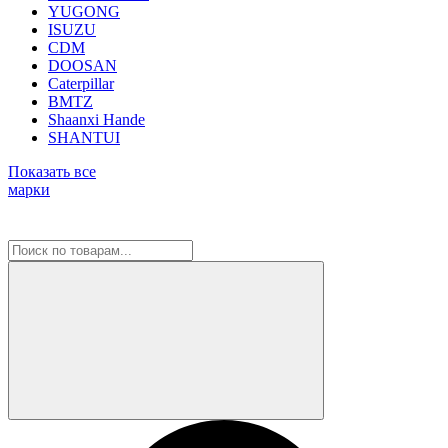
YUGONG
ISUZU
CDM
DOOSAN
Caterpillar
BMTZ
Shaanxi Hande
SHANTUI
Показать все
марки