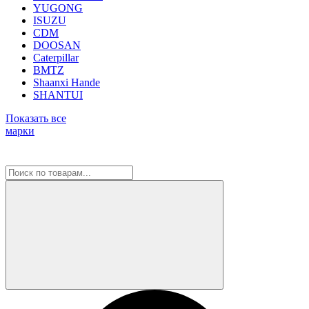
YUGONG
ISUZU
CDM
DOOSAN
Caterpillar
BMTZ
Shaanxi Hande
SHANTUI
Показать все
марки