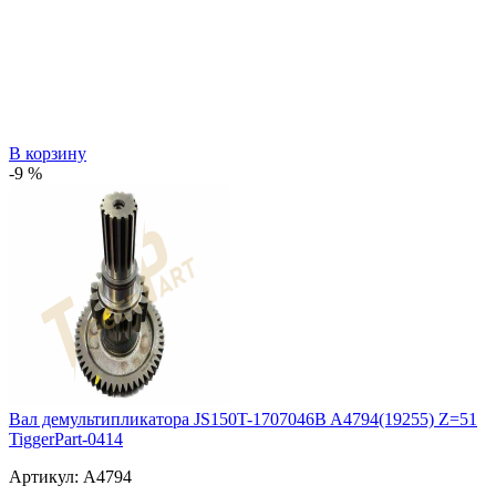
В корзину
-9 %
Вал демультипликатора JS150T-1707046B A4794(19255) Z=51
TiggerPart-0414
Артикул:
A4794