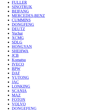
FULLER
SINOTRUK
BEIFANG
MERCEDES-BENZ
CUMMINS
DONGFENG
DEUTZ
Yuchai
XCMG
SDLG
HONGYAN
SHEHWA
JCB
Komatsu
IVECO
BPW
DAF
YUTONG
JAC
LONKING
SCANIA
MAZ
FOTON
VOLVO
DONGEFENG