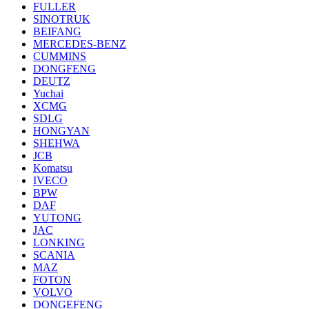
FULLER
SINOTRUK
BEIFANG
MERCEDES-BENZ
CUMMINS
DONGFENG
DEUTZ
Yuchai
XCMG
SDLG
HONGYAN
SHEHWA
JCB
Komatsu
IVECO
BPW
DAF
YUTONG
JAC
LONKING
SCANIA
MAZ
FOTON
VOLVO
DONGEFENG