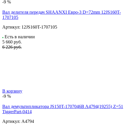
-9 %
Вал делителя передач SHAANXI Евро-3 D=72mm 12JS160T-
1707105
Артикул:
12JS160T-1707105
Есть в наличии
5 660
руб.
6 226 руб.
В корзину
-9 %
Вал демультипликатора JS150T-1707046B A4794(19255) Z=51
TiggerPart-0414
Артикул:
A4794