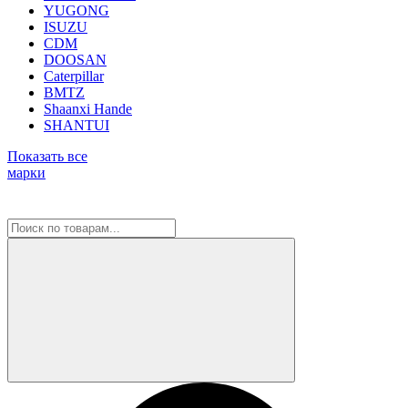
YUGONG
ISUZU
CDM
DOOSAN
Caterpillar
BMTZ
Shaanxi Hande
SHANTUI
Показать все
марки