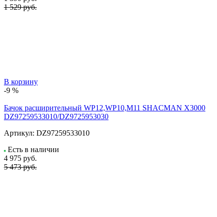
1 529 руб.
В корзину
-9 %
Бачок расширительный WP12,WP10,M11 SHACMAN X3000
DZ97259533010/DZ9725953030
Артикул:
DZ97259533010
Есть в наличии
4 975
руб.
5 473 руб.