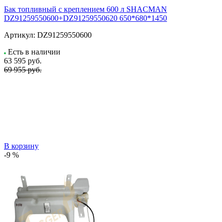
Бак топливный с креплением 600 л SHACMAN
DZ91259550600+DZ91259550620 650*680*1450
Артикул:
DZ91259550600
Есть в наличии
63 595
руб.
69 955 руб.
В корзину
-9 %