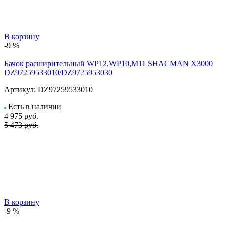
В корзину
-9 %
Бачок расширительный WP12,WP10,M11 SHACMAN X3000
DZ97259533010/DZ9725953030
Артикул:
DZ97259533010
Есть в наличии
4 975
руб.
5 473 руб.
В корзину
-9 %