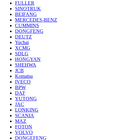
FULLER
SINOTRUK
BEIFANG
MERCEDES-BENZ
CUMMINS
DONGFENG
DEUTZ
Yuchai
XCMG
SDLG
HONGYAN
SHEHWA
JCB
Komatsu
IVECO
BPW
DAF
YUTONG
JAC
LONKING
SCANIA
MAZ
FOTON
VOLVO
DONGEFENG