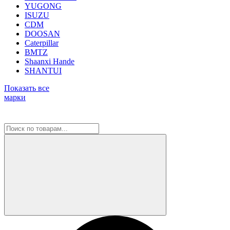
YUGONG
ISUZU
CDM
DOOSAN
Caterpillar
BMTZ
Shaanxi Hande
SHANTUI
Показать все
марки