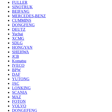
FULLER
SINOTRUK
BEIFANG
MERCEDES-BENZ
CUMMINS
DONGFENG
DEUTZ
Yuchai
XCMG
SDLG
HONGYAN
SHEHWA
JCB
Komatsu
IVECO
BPW
DAF
YUTONG
JAC
LONKING
SCANIA
MAZ
FOTON
VOLVO
DONGEFENG