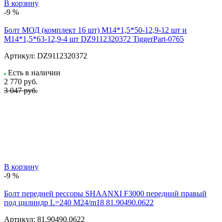
В корзину
-9 %
Болт МОД (комплект 16 шт) M14*1,5*50-12,9-12 шт и
М14*1,5*63-12,9-4 шт DZ9112320372 TiggerPart-0765
Артикул:
DZ9112320372
Есть в наличии
2 770
руб.
3 047 руб.
В корзину
-9 %
Болт передней рессоры SHAANXI F3000 передний правый
под цилиндр L=240 M24/m18 81.90490.0622
Артикул:
81.90490.0622