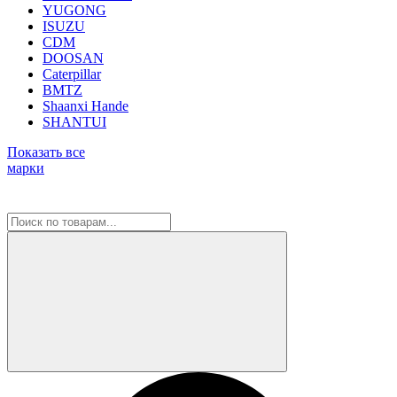
YUGONG
ISUZU
CDM
DOOSAN
Caterpillar
BMTZ
Shaanxi Hande
SHANTUI
Показать все
марки