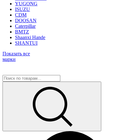
YUGONG
ISUZU
CDM
DOOSAN
Caterpillar
BMTZ
Shaanxi Hande
SHANTUI
Показать все
марки