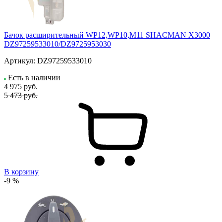
Бачок расширительный WP12,WP10,M11 SHACMAN X3000
DZ97259533010/DZ9725953030
Артикул:
DZ97259533010
Есть в наличии
4 975
руб.
5 473 руб.
В корзину
-9 %