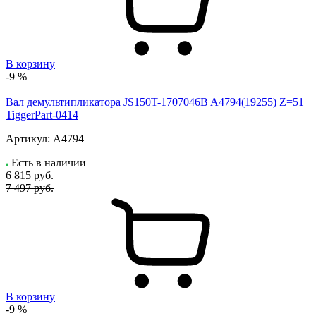
В корзину
-9 %
Вал демультипликатора JS150T-1707046B A4794(19255) Z=51
TiggerPart-0414
Артикул:
A4794
Есть в наличии
6 815
руб.
7 497 руб.
В корзину
-9 %