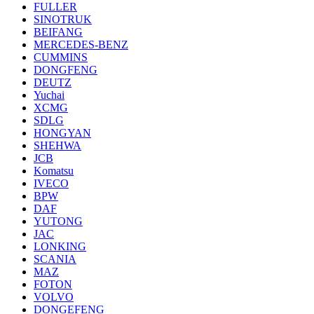
FULLER
SINOTRUK
BEIFANG
MERCEDES-BENZ
CUMMINS
DONGFENG
DEUTZ
Yuchai
XCMG
SDLG
HONGYAN
SHEHWA
JCB
Komatsu
IVECO
BPW
DAF
YUTONG
JAC
LONKING
SCANIA
MAZ
FOTON
VOLVO
DONGEFENG