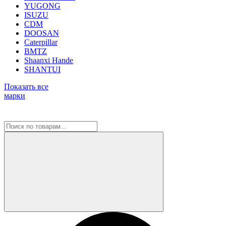
YUGONG
ISUZU
CDM
DOOSAN
Caterpillar
BMTZ
Shaanxi Hande
SHANTUI
Показать все
марки