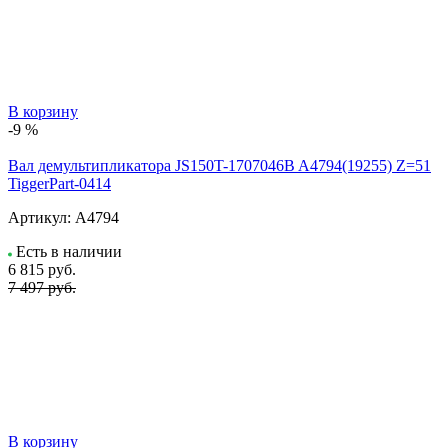
В корзину
-9 %
Вал демультипликатора JS150T-1707046B A4794(19255) Z=51
TiggerPart-0414
Артикул:
A4794
Есть в наличии
6 815
руб.
7 497 руб.
В корзину