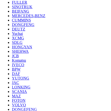
FULLER
SINOTRUK
BEIFANG
MERCEDES-BENZ
CUMMINS
DONGFENG
DEUTZ
Yuchai
XCMG
SDLG
HONGYAN
SHEHWA
JCB
Komatsu
IVECO
BPW
DAF
YUTONG
JAC
LONKING
SCANIA
MAZ
FOTON
VOLVO
DONGEFENG