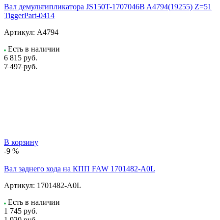
Вал демультипликатора JS150T-1707046B A4794(19255) Z=51
TiggerPart-0414
Артикул:
A4794
Есть в наличии
6 815
руб.
7 497 руб.
В корзину
-9 %
Вал заднего хода на КПП FAW 1701482-A0L
Артикул:
1701482-A0L
Есть в наличии
1 745
руб.
1 920 руб.