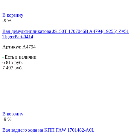
В корзину
-9 %
Вал демультипликатора JS150T-1707046B A4794(19255) Z=51
TiggerPart-0414
Артикул:
A4794
Есть в наличии
6 815
руб.
7 497 руб.
В корзину
-9 %
Вал заднего хода на КПП FAW 1701482-A0L