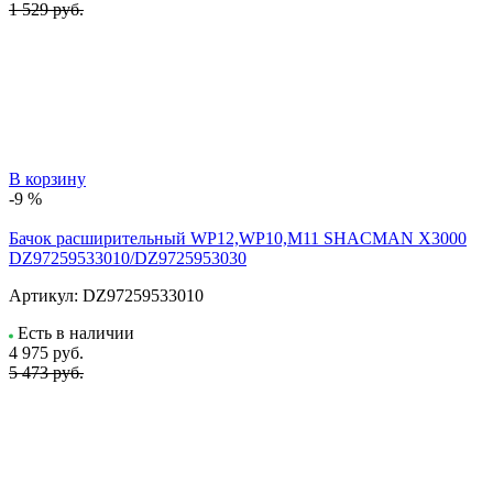
1 529 руб.
В корзину
-9 %
Бачок расширительный WP12,WP10,M11 SHACMAN X3000
DZ97259533010/DZ9725953030
Артикул:
DZ97259533010
Есть в наличии
4 975
руб.
5 473 руб.