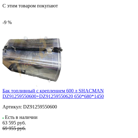
С этим товаром покупают
-9 %
Бак топливный с креплением 600 л SHACMAN
DZ91259550600+DZ91259550620 650*680*1450
Артикул:
DZ91259550600
Есть в наличии
63 595
руб.
69 955 руб.