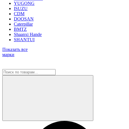
YUGONG
ISUZU
CDM
DOOSAN
Caterpillar
BMTZ
Shaanxi Hande
SHANTUI
Показать все
марки