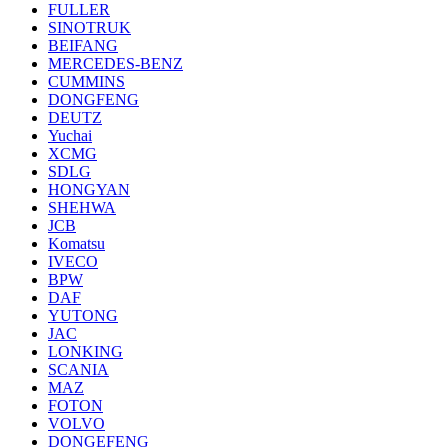
FULLER
SINOTRUK
BEIFANG
MERCEDES-BENZ
CUMMINS
DONGFENG
DEUTZ
Yuchai
XCMG
SDLG
HONGYAN
SHEHWA
JCB
Komatsu
IVECO
BPW
DAF
YUTONG
JAC
LONKING
SCANIA
MAZ
FOTON
VOLVO
DONGEFENG