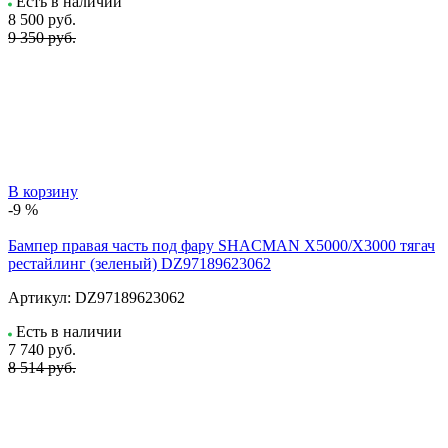
Есть в наличии
8 500
руб.
9 350 руб.
В корзину
-9 %
Бампер правая часть под фару SHACMAN X5000/X3000 тягач
рестайлинг (зеленый) DZ97189623062
Артикул:
DZ97189623062
Есть в наличии
7 740
руб.
8 514 руб.