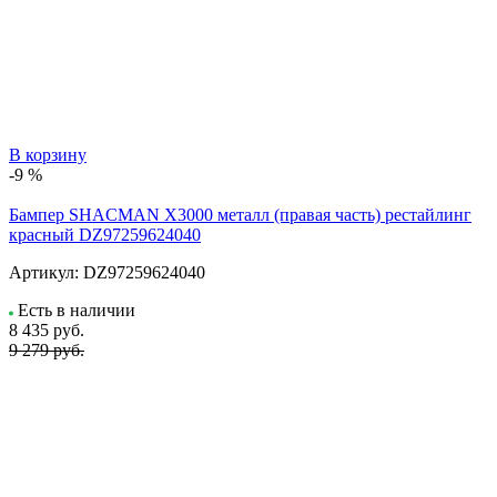
В корзину
-9 %
Бампер SHACMAN X3000 металл (правая часть) рестайлинг
красный DZ97259624040
Артикул:
DZ97259624040
Есть в наличии
8 435
руб.
9 279 руб.