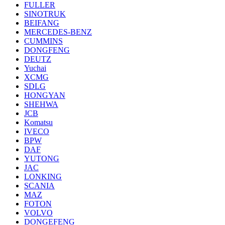
FULLER
SINOTRUK
BEIFANG
MERCEDES-BENZ
CUMMINS
DONGFENG
DEUTZ
Yuchai
XCMG
SDLG
HONGYAN
SHEHWA
JCB
Komatsu
IVECO
BPW
DAF
YUTONG
JAC
LONKING
SCANIA
MAZ
FOTON
VOLVO
DONGEFENG