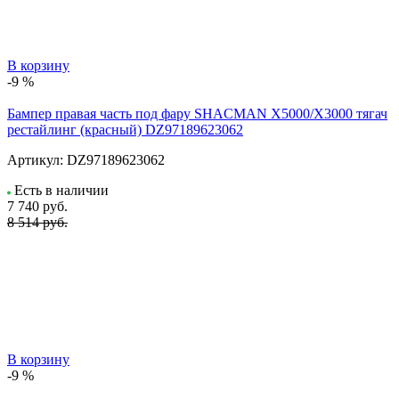
В корзину
-9 %
Бампер правая часть под фару SHACMAN X5000/X3000 тягач
рестайлинг (красный) DZ97189623062
Артикул:
DZ97189623062
Есть в наличии
7 740
руб.
8 514 руб.
В корзину
-9 %