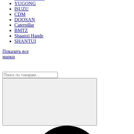
YUGONG
ISUZU
CDM
DOOSAN
Caterpillar
BMTZ
Shaanxi Hande
SHANTUI
Показать все
марки