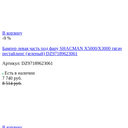
В корзину
-9 %
Бампер левая часть под фару SHACMAN X5000/X3000 тягач
рестайлинг (зеленый) DZ97189623061
Артикул:
DZ97189623061
Есть в наличии
7 740
руб.
8 514 руб.
В корзину