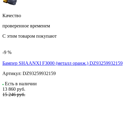
Качество
проверенное временем
С этим товаром покупают
-9 %
Бампер SHAANXI F3000 (металл оранж.) DZ93259932159
Артикул:
DZ93259932159
Есть в наличии
13 860
руб.
15 246 руб.