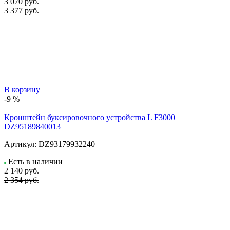
3 070
руб.
3 377 руб.
В корзину
-9 %
Кронштейн буксировочного устройства L F3000
DZ95189840013
Артикул:
DZ93179932240
Есть в наличии
2 140
руб.
2 354 руб.