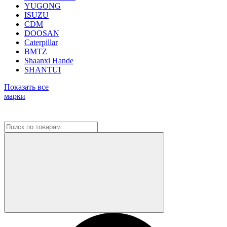
YUGONG
ISUZU
CDM
DOOSAN
Caterpillar
BMTZ
Shaanxi Hande
SHANTUI
Показать все
марки