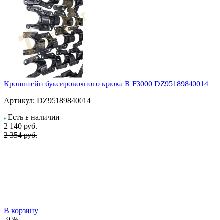
Кронштейн буксировочного крюка R F3000 DZ95189840014
Артикул:
DZ95189840014
Есть в наличии
2 140
руб.
2 354 руб.
В корзину
-9 %