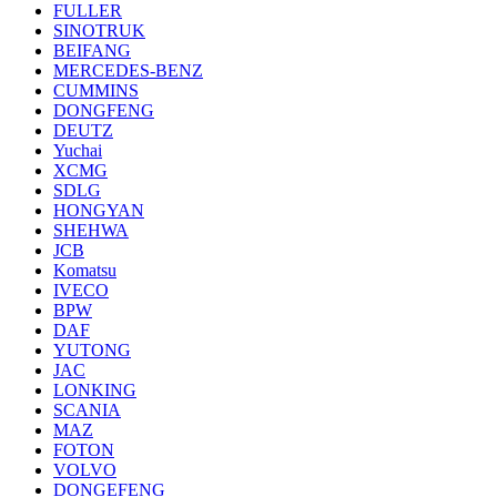
FULLER
SINOTRUK
BEIFANG
MERCEDES-BENZ
CUMMINS
DONGFENG
DEUTZ
Yuchai
XCMG
SDLG
HONGYAN
SHEHWA
JCB
Komatsu
IVECO
BPW
DAF
YUTONG
JAC
LONKING
SCANIA
MAZ
FOTON
VOLVO
DONGEFENG