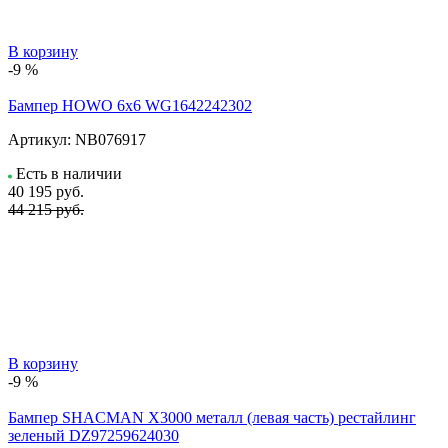
В корзину
-9 %
Бампер HOWO 6х6 WG1642242302
Артикул:
NB076917
Есть в наличии
40 195
руб.
44 215 руб.
В корзину
-9 %
Бампер SHACMAN X3000 металл (левая часть) рестайлинг
зеленый DZ97259624030