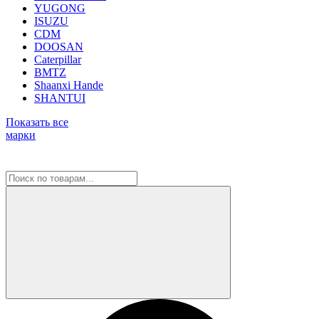
YUGONG
ISUZU
CDM
DOOSAN
Caterpillar
BMTZ
Shaanxi Hande
SHANTUI
Показать все
марки