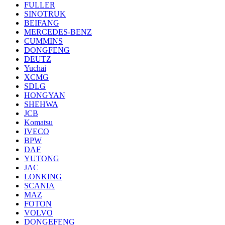
FULLER
SINOTRUK
BEIFANG
MERCEDES-BENZ
CUMMINS
DONGFENG
DEUTZ
Yuchai
XCMG
SDLG
HONGYAN
SHEHWA
JCB
Komatsu
IVECO
BPW
DAF
YUTONG
JAC
LONKING
SCANIA
MAZ
FOTON
VOLVO
DONGEFENG