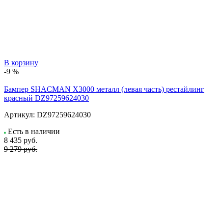
В корзину
-9 %
Бампер SHACMAN X3000 металл (левая часть) рестайлинг
красный DZ97259624030
Артикул:
DZ97259624030
Есть в наличии
8 435
руб.
9 279 руб.