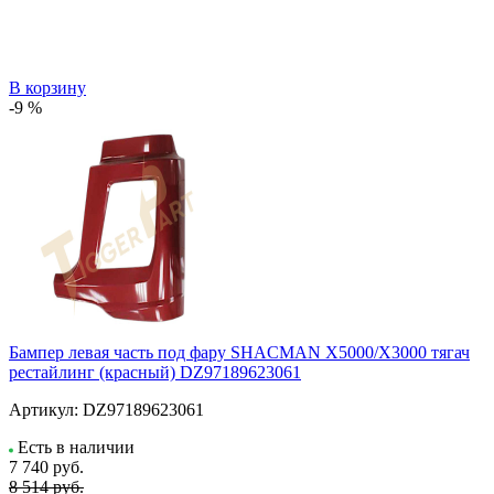
В корзину
-9 %
Бампер левая часть под фару SHACMAN X5000/X3000 тягач
рестайлинг (красный) DZ97189623061
Артикул:
DZ97189623061
Есть в наличии
7 740
руб.
8 514 руб.