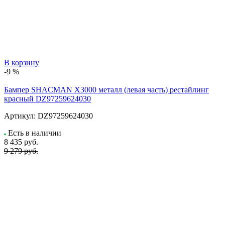
В корзину
-9 %
Бампер SHACMAN X3000 металл (левая часть) рестайлинг
красный DZ97259624030
Артикул:
DZ97259624030
Есть в наличии
8 435
руб.
9 279 руб.