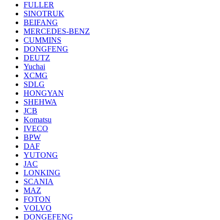
FULLER
SINOTRUK
BEIFANG
MERCEDES-BENZ
CUMMINS
DONGFENG
DEUTZ
Yuchai
XCMG
SDLG
HONGYAN
SHEHWA
JCB
Komatsu
IVECO
BPW
DAF
YUTONG
JAC
LONKING
SCANIA
MAZ
FOTON
VOLVO
DONGEFENG