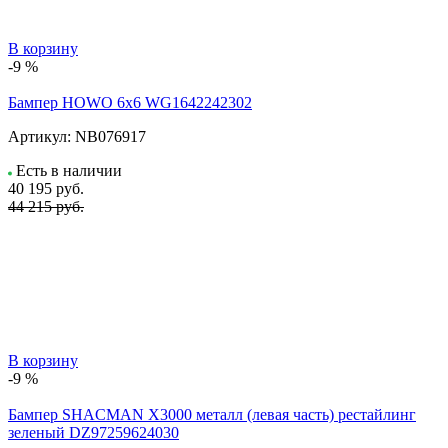
В корзину
-9 %
Бампер HOWO 6х6 WG1642242302
Артикул:
NB076917
Есть в наличии
40 195
руб.
44 215 руб.
В корзину
-9 %
Бампер SHACMAN X3000 металл (левая часть) рестайлинг
зеленый DZ97259624030