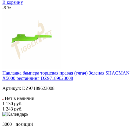
В корзину
-9 %
Накладка бампера торцевая правая (тягач) Зеленая SHACMAN
X5000 рестайлинг DZ97189623008
Артикул:
DZ97189623008
Нет в наличии
1 130
руб.
1 243 руб.
3000+ позиций