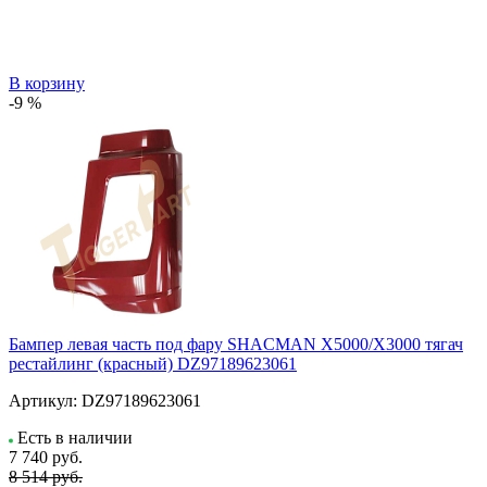
В корзину
-9 %
Бампер левая часть под фару SHACMAN X5000/X3000 тягач
рестайлинг (красный) DZ97189623061
Артикул:
DZ97189623061
Есть в наличии
7 740
руб.
8 514 руб.