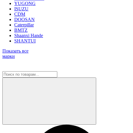
YUGONG
ISUZU
CDM
DOOSAN
Caterpillar
BMTZ
Shaanxi Hande
SHANTUI
Показать все
марки