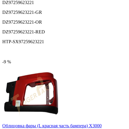
DZ97259623221
DZ97259623221-GR
DZ97259623221-OR
DZ97259623221-RED
HTP-SX97259623221
-9 %
Облицовка фары (L красная часть бампера) X3000