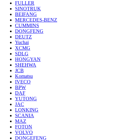
FULLER
SINOTRUK
BEIFANG
MERCEDES-BENZ
CUMMINS
DONGFENG
DEUTZ
Yuchai
XCMG
SDLG
HONGYAN
SHEHWA
JCB
Komatsu
IVECO
BPW
DAF
YUTONG
JAC
LONKING
SCANIA
MAZ
FOTON
VOLVO
DONGEFENG