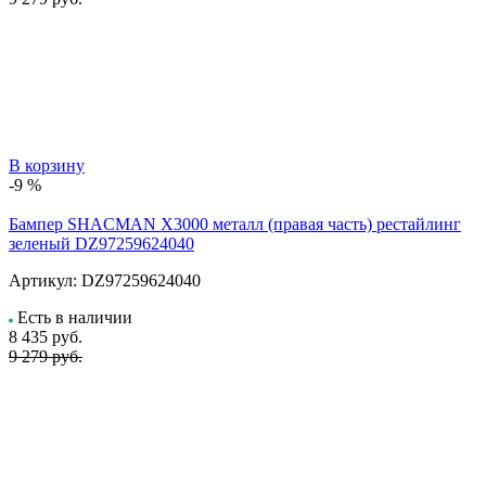
В корзину
-9 %
Бампер SHACMAN X3000 металл (правая часть) рестайлинг
зеленый DZ97259624040
Артикул:
DZ97259624040
Есть в наличии
8 435
руб.
9 279 руб.