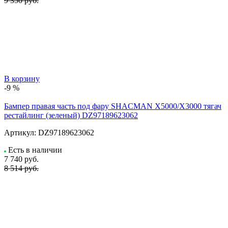
9 350 руб.
В корзину
-9 %
Бампер правая часть под фару SHACMAN X5000/X3000 тягач
рестайлинг (зеленый) DZ97189623062
Артикул:
DZ97189623062
Есть в наличии
7 740
руб.
8 514 руб.