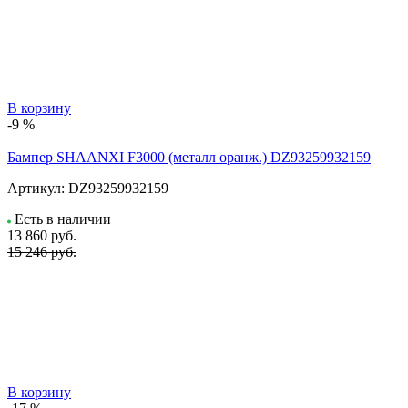
В корзину
-9 %
Бампер SHAANXI F3000 (металл оранж.) DZ93259932159
Артикул:
DZ93259932159
Есть в наличии
13 860
руб.
15 246 руб.
В корзину