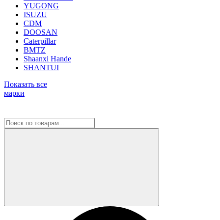
YUGONG
ISUZU
CDM
DOOSAN
Caterpillar
BMTZ
Shaanxi Hande
SHANTUI
Показать все
марки