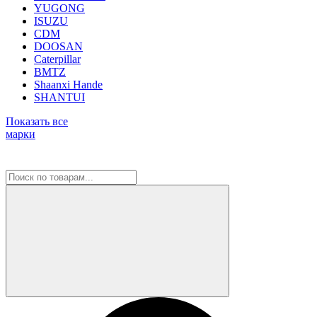
YUGONG
ISUZU
CDM
DOOSAN
Caterpillar
BMTZ
Shaanxi Hande
SHANTUI
Показать все
марки