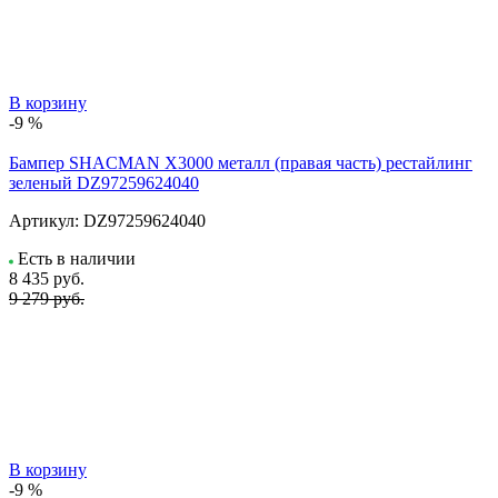
В корзину
-9 %
Бампер SHACMAN X3000 металл (правая часть) рестайлинг
зеленый DZ97259624040
Артикул:
DZ97259624040
Есть в наличии
8 435
руб.
9 279 руб.
В корзину
-9 %