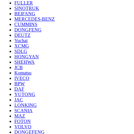
FULLER
SINOTRUK
BEIFANG
MERCEDES-BENZ
CUMMINS
DONGFENG
DEUTZ
Yuchai
XCMG
SDLG
HONGYAN
SHEHWA
JCB
Komatsu
IVECO
BPW
DAF
YUTONG
JAC
LONKING
SCANIA
MAZ
FOTON
VOLVO
DONGEFENG