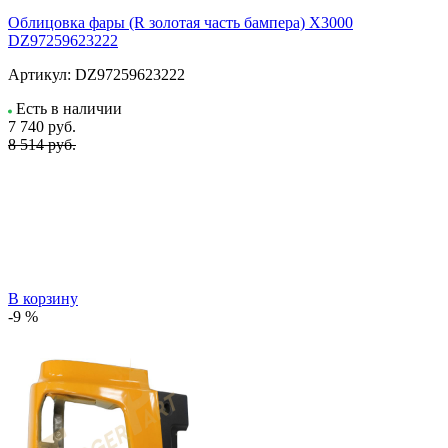
Облицовка фары (R золотая часть бампера) X3000
DZ97259623222
Артикул:
DZ97259623222
Есть в наличии
7 740
руб.
8 514 руб.
В корзину
-9 %