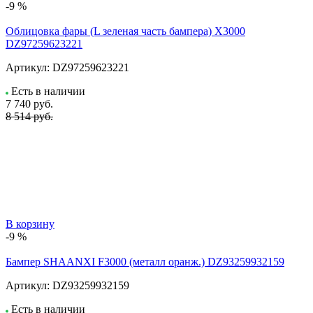
-9 %
Облицовка фары (L зеленая часть бампера) X3000
DZ97259623221
Артикул:
DZ97259623221
Есть в наличии
7 740
руб.
8 514 руб.
В корзину
-9 %
Бампер SHAANXI F3000 (металл оранж.) DZ93259932159
Артикул:
DZ93259932159
Есть в наличии