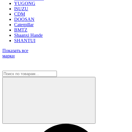
YUGONG
ISUZU
CDM
DOOSAN
Caterpillar
BMTZ
Shaanxi Hande
SHANTUI
Показать все
марки