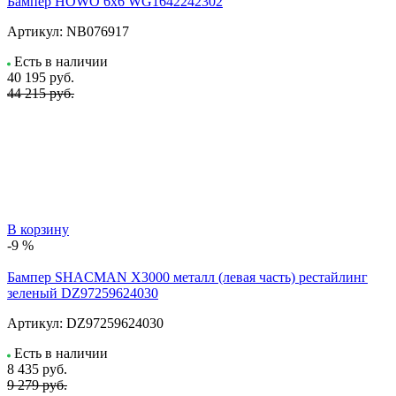
Бампер HOWO 6х6 WG1642242302
Артикул:
NB076917
Есть в наличии
40 195
руб.
44 215 руб.
В корзину
-9 %
Бампер SHACMAN X3000 металл (левая часть) рестайлинг
зеленый DZ97259624030
Артикул:
DZ97259624030
Есть в наличии
8 435
руб.
9 279 руб.