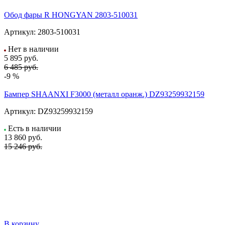
Обод фары R HONGYAN 2803-510031
Артикул:
2803-510031
Нет в наличии
5 895
руб.
6 485 руб.
-9 %
Бампер SHAANXI F3000 (металл оранж.) DZ93259932159
Артикул:
DZ93259932159
Есть в наличии
13 860
руб.
15 246 руб.
В корзину