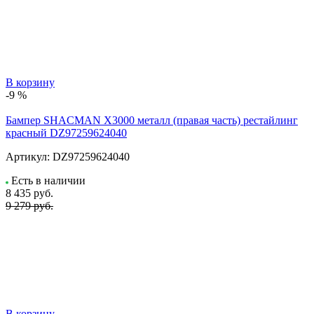
В корзину
-9 %
Бампер SHACMAN X3000 металл (правая часть) рестайлинг
красный DZ97259624040
Артикул:
DZ97259624040
Есть в наличии
8 435
руб.
9 279 руб.
В корзину