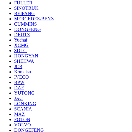
FULLER
SINOTRUK
BEIFANG
MERCEDES-BENZ
CUMMINS
DONGFENG
DEUTZ
Yuchai
XCMG
SDLG
HONGYAN
SHEHWA
JCB
Komatsu
IVECO
BPW
DAF
YUTONG
JAC
LONKING
SCANIA
MAZ
FOTON
VOLVO
DONGEFENG