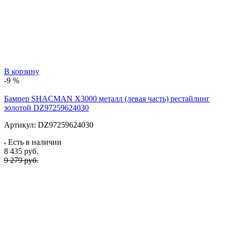
В корзину
-9 %
Бампер SHACMAN X3000 металл (левая часть) рестайлинг
золотой DZ97259624030
Артикул:
DZ97259624030
Есть в наличии
8 435
руб.
9 279 руб.