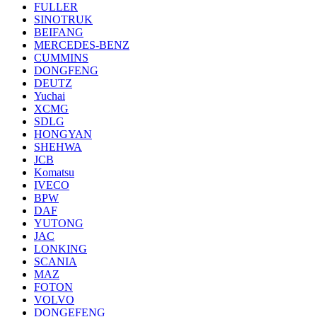
FULLER
SINOTRUK
BEIFANG
MERCEDES-BENZ
CUMMINS
DONGFENG
DEUTZ
Yuchai
XCMG
SDLG
HONGYAN
SHEHWA
JCB
Komatsu
IVECO
BPW
DAF
YUTONG
JAC
LONKING
SCANIA
MAZ
FOTON
VOLVO
DONGEFENG