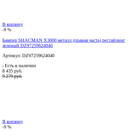
В корзину
-9 %
Бампер SHACMAN X3000 металл (правая часть) рестайлинг
зеленый DZ97259624040
Артикул:
DZ97259624040
Есть в наличии
8 435
руб.
9 279 руб.
В корзину
-9 %