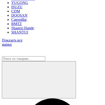
YUGONG
ISUZU
CDM
DOOSAN
Caterpillar
BMTZ
Shaanxi Hande
SHANTUI
Показать все
марки