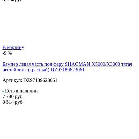
В корзину
-9 %
Бампер левая часть под фару SHACMAN X5000/X3000 тягач
рестайлинг (красный) DZ97189623061
Артикул:
DZ97189623061
Есть в наличии
7 740
руб.
8 514 руб.