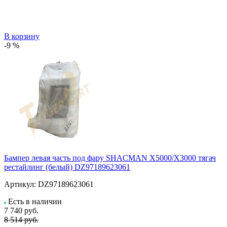
В корзину
-9 %
Бампер левая часть под фару SHACMAN X5000/X3000 тягач
рестайлинг (белый) DZ97189623061
Артикул:
DZ97189623061
Есть в наличии
7 740
руб.
8 514 руб.