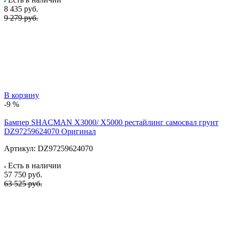
8 435
руб.
9 279 руб.
В корзину
-9 %
Бампер SHACMAN X3000/ X5000 рестайлинг самосвал грунт
DZ97259624070 Оригинал
Артикул:
DZ97259624070
Есть в наличии
57 750
руб.
63 525 руб.