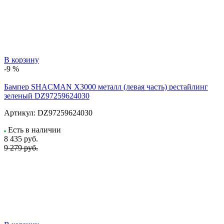
В корзину
-9 %
Бампер SHACMAN X3000 металл (левая часть) рестайлинг
зеленый DZ97259624030
Артикул:
DZ97259624030
Есть в наличии
8 435
руб.
9 279 руб.