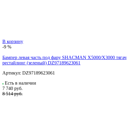
В корзину
-9 %
Бампер левая часть под фару SHACMAN X5000/X3000 тягач
рестайлинг (зеленый) DZ97189623061
Артикул:
DZ97189623061
Есть в наличии
7 740
руб.
8 514 руб.