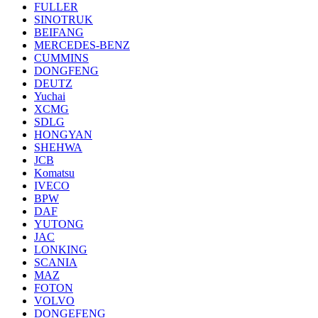
FULLER
SINOTRUK
BEIFANG
MERCEDES-BENZ
CUMMINS
DONGFENG
DEUTZ
Yuchai
XCMG
SDLG
HONGYAN
SHEHWA
JCB
Komatsu
IVECO
BPW
DAF
YUTONG
JAC
LONKING
SCANIA
MAZ
FOTON
VOLVO
DONGEFENG