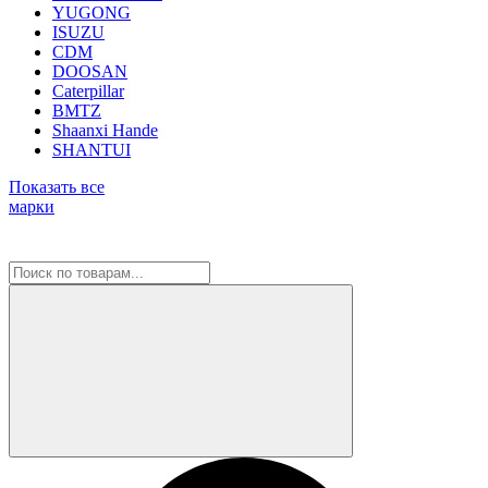
YUGONG
ISUZU
CDM
DOOSAN
Caterpillar
BMTZ
Shaanxi Hande
SHANTUI
Показать все
марки