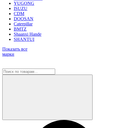
YUGONG
ISUZU
CDM
DOOSAN
Caterpillar
BMTZ
Shaanxi Hande
SHANTUI
Показать все
марки