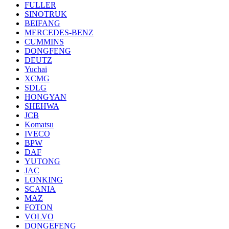
FULLER
SINOTRUK
BEIFANG
MERCEDES-BENZ
CUMMINS
DONGFENG
DEUTZ
Yuchai
XCMG
SDLG
HONGYAN
SHEHWA
JCB
Komatsu
IVECO
BPW
DAF
YUTONG
JAC
LONKING
SCANIA
MAZ
FOTON
VOLVO
DONGEFENG