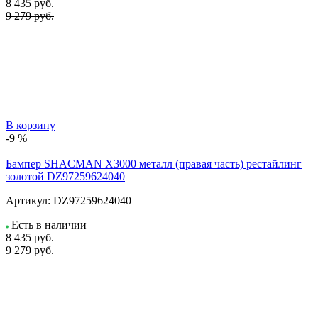
8 435
руб.
9 279 руб.
В корзину
-9 %
Бампер SHACMAN X3000 металл (правая часть) рестайлинг
золотой DZ97259624040
Артикул:
DZ97259624040
Есть в наличии
8 435
руб.
9 279 руб.