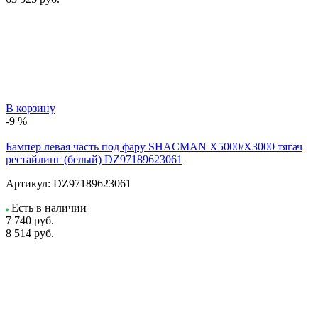
В корзину
-9 %
Бампер левая часть под фару SHACMAN X5000/X3000 тягач
рестайлинг (белый) DZ97189623061
Артикул:
DZ97189623061
Есть в наличии
7 740
руб.
8 514 руб.