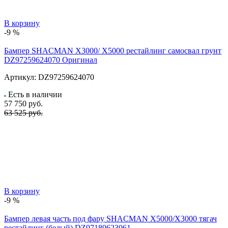
В корзину
-9 %
Бампер SHACMAN X3000/ X5000 рестайлинг самосвал грунт
DZ97259624070 Оригинал
Артикул:
DZ97259624070
Есть в наличии
57 750
руб.
63 525 руб.
В корзину
-9 %
Бампер левая часть под фару SHACMAN X5000/X3000 тягач
рестайлинг (белый) DZ97189623061