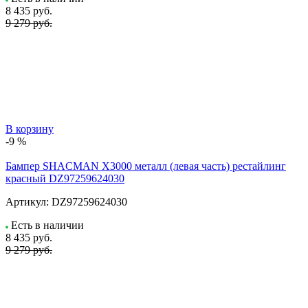
8 435
руб.
9 279 руб.
В корзину
-9 %
Бампер SHACMAN X3000 металл (левая часть) рестайлинг
красный DZ97259624030
Артикул:
DZ97259624030
Есть в наличии
8 435
руб.
9 279 руб.