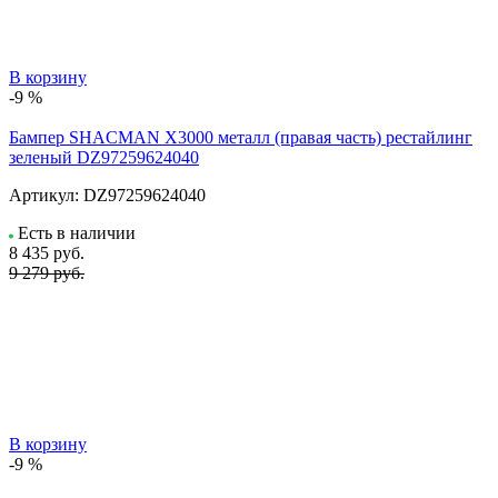
В корзину
-9 %
Бампер SHACMAN X3000 металл (правая часть) рестайлинг
зеленый DZ97259624040
Артикул:
DZ97259624040
Есть в наличии
8 435
руб.
9 279 руб.
В корзину
-9 %