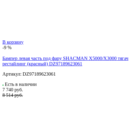
В корзину
-9 %
Бампер левая часть под фару SHACMAN X5000/X3000 тягач
рестайлинг (красный) DZ97189623061
Артикул:
DZ97189623061
Есть в наличии
7 740
руб.
8 514 руб.