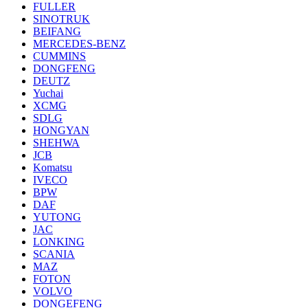
FULLER
SINOTRUK
BEIFANG
MERCEDES-BENZ
CUMMINS
DONGFENG
DEUTZ
Yuchai
XCMG
SDLG
HONGYAN
SHEHWA
JCB
Komatsu
IVECO
BPW
DAF
YUTONG
JAC
LONKING
SCANIA
MAZ
FOTON
VOLVO
DONGEFENG