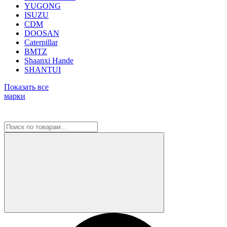
YUGONG
ISUZU
CDM
DOOSAN
Caterpillar
BMTZ
Shaanxi Hande
SHANTUI
Показать все
марки